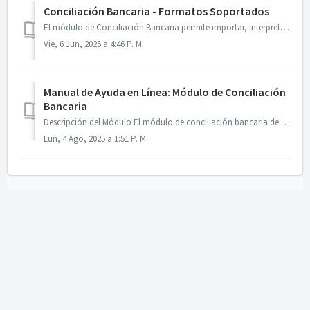
Conciliación Bancaria - Formatos Soportados
El módulo de Conciliación Bancaria permite importar, interpretar y conciliar movimientos financieros desde múltiples fuentes de archivos proporcionados por ...
Vie, 6 Jun, 2025 a 4:46 P. M.
Manual de Ayuda en Línea: Módulo de Conciliación
Bancaria
Descripción del Módulo El módulo de conciliación bancaria de bFiskur es una herramienta diseñada para evitar discrepancias fiscales al permitir la concilia...
Lun, 4 Ago, 2025 a 1:51 P. M.