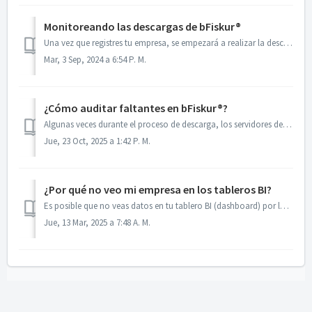
Monitoreando las descargas de bFiskur®︎
Una vez que registres tu empresa, se empezará a realizar la descarga de información de inmediato. En promedio toma 48 horas hacer la descarga inicial. ...
Mar, 3 Sep, 2024 a 6:54 P. M.
¿Cómo auditar faltantes en bFiskur®︎?
Algunas veces durante el proceso de descarga, los servidores del SAT pueden dejar de responder o presentar una falla o saturación en el servicio, eso provoc...
Jue, 23 Oct, 2025 a 1:42 P. M.
¿Por qué no veo mi empresa en los tableros BI?
Es posible que no veas datos en tu tablero BI (dashboard) por las siguientes razones: 1. El filtro de empresa depende del periodo seleccionado: C...
Jue, 13 Mar, 2025 a 7:48 A. M.