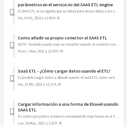
parámetros en el service.ini del SAAS ETL engine
El SAAS ETL es un agente que se utiliza para enviar datos a los servidores de BITAM. Es posible controlar el comportamiento del ETL a través de un archivo d...
Vie, 6 Oct, 2023 a 11:00 A. M.
Como añadir su propio conector al SAAS ETL
NOTA: También puede crear su conector usando el conector manager que le permite a través de un diagrama definir de donde se tomaran los datos que se enviará...
Dom, 7 Mar, 2021 a 12:29 P. M.
SaaS ETL - ¿Cómo cargar datos usando el ETL?
Es posible cargar datos a eBavel usando el SaaS ETL como se hace con cualquier modelo. Se tiene que construir un conector y publicarse en la cuenta Una v...
Vie, 23 Abr, 2021 a 11:13 A. M.
Cargar información a una forma de Ebavel usando
SAAS ETL.
En ciertos proyectos se tiene la necesidad de crear tareas en el SAAS ETL para cargar información a formas de Ebavel. Requisitos: - SAAS ETL -...
Lun, 10 May, 2021 a 2:10 P. M.