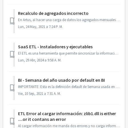
Recalculo de agregados incorrecto
En Artus, al hacer una carga de datos los agregados mensuales o de otros periodos quedan con los totales incorrectos ya que se calculan con un rengo de fech...
Lun, 24 May, 2021 a 7:24 P. M.
SaaS ETL - Instaladores y ejecutables
El ETL es una herramienta que permite sincronizar la información de su ERP y BITAM Cloud. Versión 2.5.0.30 Características de la versión. Tiene la op...
Lun, 29 Abr, 2024 a 9:58 A. M.
BI - Semana del año usado por default en BI
IMPORTANTE: Esta es la definición default de Semana usada en el BI. Si usted requiere una semana diferente esto es perfectamente posible y muy sencillo: pue...
Vie, 10 Sep, 2021 a 7:31 A. M.
ETL Error al cargar información: zlib1.dll is either
....or it contans an error
Al cargar información me manda dos errores y no carga información SOLUCIÓN: Nota: Para aplicar esta solución Necesita tener instalado la util...