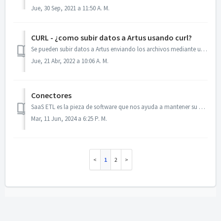
Jue, 30 Sep, 2021 a 11:50 A. M.
CURL - ¿como subir datos a Artus usando curl?
Se pueden subir datos a Artus enviando los archivos mediante una petición de CURL. Curl no es otra cosa que una herramienta que permite hacer peticiones htt...
Jue, 21 Abr, 2022 a 10:06 A. M.
Conectores
SaaS ETL es la pieza de software que nos ayuda a mantener su espacio de datos en la nube de BITAM actualizado y en línea con sus datos. Es el motor ETL SaaS...
Mar, 11 Jun, 2024 a 6:25 P. M.
1
2