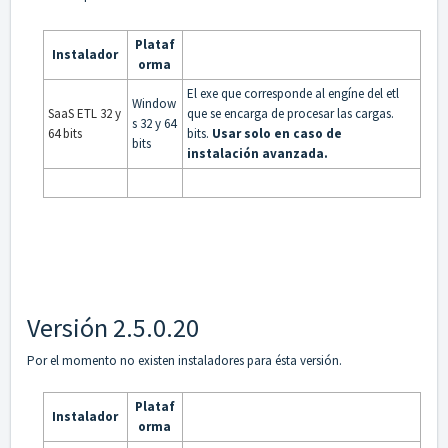
Plataf
Instalador
orma
El exe que corresponde al engíne del etl
Window
SaaS ETL 32 y
que se encarga de procesar las cargas.
s 32 y 64
64 bits
bits.
Usar solo en caso de
bits
instalación avanzada.
Versión 2.5.0.20
Por el momento no existen instaladores para ésta versión.
Plataf
Instalador
orma