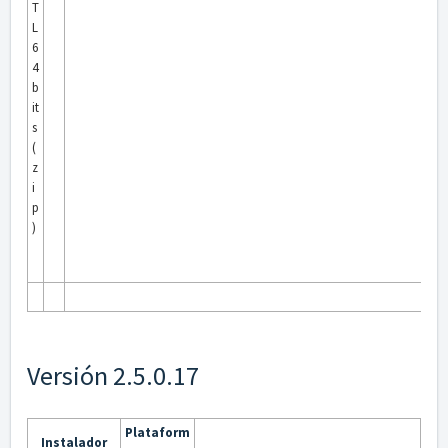
T
L
6
4
b
it
s
(
z
i
p
)
Versión 2.5.0.17
Plataform
Instalador