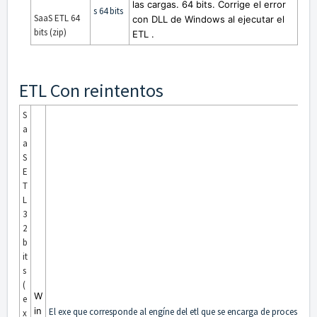
las cargas. 64 bits.
Corrige el error
s 64 bits
SaaS ETL 64
con DLL de Windows al ejecutar el
bits (zip)
ETL
.
ETL Con reintentos
S
a
a
S
E
T
L
3
2
b
it
s
(
W
e
in
El exe que corresponde al engíne del etl que se encarga de procesar la
x