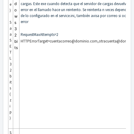
d
cargas. Este exe cuando detecta que el servidor de cargas devuelve un
e
error en el llamado hace un reintento. Se reintenta n veces dependien
o
)
de lo configurado en el service.ini, también avisa por correo si ocurre
w
error
S
s
a
3
a
RequestMaxAttempts=2
2
S
HTTPErrorTarget=cuentacorreo@dominio.com,otracuenta@domini
bi
E
ts
T
L
3
2
b
it
s
(
z
i
p
)
S