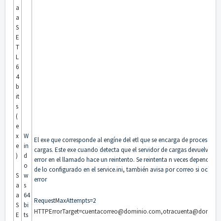
a
a
S
E
T
L
6
4
b
it
s
(
e
x
W
El exe que corresponde al engíne del etl que se encarga de procesar la
e
in
cargas. Este exe cuando detecta que el servidor de cargas devuelve un
)
d
error en el llamado hace un reintento. Se reintenta n veces dependien
o
de lo configurado en el service.ini, también avisa por correo si ocurre
S
w
error
a
s
a
64
RequestMaxAttempts=2
S
bi
HTTPErrorTarget=cuentacorreo@dominio.com,otracuenta@domini
E
ts