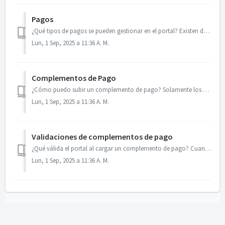
Pagos
¿Qué tipos de pagos se pueden gestionar en el portal? Existen dos tipos principales: Pagos para facturas PUE y Pagos para facturas PPD. Si haces clic en ...
Lun, 1 Sep, 2025 a 11:36 A. M.
Complementos de Pago
¿Cómo puedo subir un complemento de pago? Solamente los usuarios Proveedor pueden subir pagos. Para hacerlo, haz clic en el ícono Cargar Complemento del mó...
Lun, 1 Sep, 2025 a 11:36 A. M.
Validaciones de complementos de pago
¿Qué válida el portal al cargar un complemento de pago? Cuando se sube un documento XML, el portal realiza las siguientes validaciones: El CFDI no es váli...
Lun, 1 Sep, 2025 a 11:36 A. M.