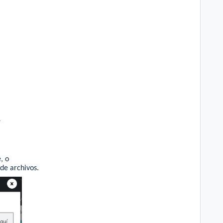
?
, o
de archivos.