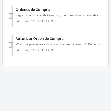
Órdenes de Compra
Registro de Órdenes de Compra ¿Puedo registrar órdenes de compra para un proveedor en el bPortal? Sí, si eres un usuario Cliente, puedes registrar órdenes ...
Lun, 1 Sep, 2025 a 11:32 A. M.
Autorizar Orden de Compra
¿Cómo el proveedor autoriza una orden de compra? Debes dar clic en el Folio de la factura desde la página de Órdenes de Compra. Opciones disponibles ¿Qué...
Lun, 1 Sep, 2025 a 11:33 A. M.