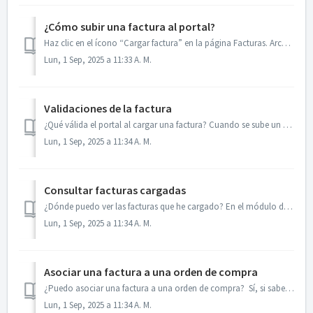
¿Cómo subir una factura al portal?
Haz clic en el ícono “Cargar factura” en la página Facturas. Archivos obligatorios ¿Qué documentos debo subir? Archivo XML Archivo PDF Archivos op...
Lun, 1 Sep, 2025 a 11:33 A. M.
Validaciones de la factura
¿Qué válida el portal al cargar una factura? Cuando se sube un documento XML, el portal realiza varias revisiones para asegurar que sea correcto. Principal...
Lun, 1 Sep, 2025 a 11:34 A. M.
Consultar facturas cargadas
¿Dónde puedo ver las facturas que he cargado? En el módulo de Facturas encontrarás todas las facturas que has subido para tus clientes. Al ingresar, el po...
Lun, 1 Sep, 2025 a 11:34 A. M.
Asociar una factura a una orden de compra
¿Puedo asociar una factura a una orden de compra? Sí, si sabes que existe una orden de compra relacionada, desde la misma ventana modal puedes usar la opci...
Lun, 1 Sep, 2025 a 11:34 A. M.