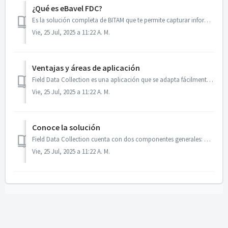
¿Qué es eBavel FDC?
Es la solución completa de BITAM que te permite capturar información a través de dispositivos móviles y navegadores web. Recolectar datos en campo puede...
Vie, 25 Jul, 2025 a 11:22 A. M.
Ventajas y áreas de aplicación
Field Data Collection es una aplicación que se adapta fácilmente para su uso por organizaciones que tienen procesos de levantamiento de información por medi...
Vie, 25 Jul, 2025 a 11:22 A. M.
Conoce la solución
Field Data Collection cuenta con dos componentes generales: Módulo de administración El cual permite la construcción de formas electrónicas, administra...
Vie, 25 Jul, 2025 a 11:22 A. M.