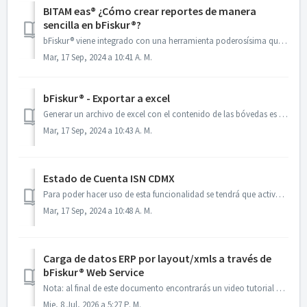
BITAM eas® ¿Cómo crear reportes de manera
sencilla en bFiskur®?
bFiskur® viene integrado con una herramienta poderosísima que te permitirá crear reportes con la información de tus bóvedas, esta herramienta se llama BITAM...
Mar, 17 Sep, 2024 a 10:41 A. M.
bFiskur® - Exportar a excel
Generar un archivo de excel con el contenido de las bóvedas es tan sencillo como hacer clic en la parte superior derecha de cualquier bóveda y usar "Ex...
Mar, 17 Sep, 2024 a 10:43 A. M.
Estado de Cuenta ISN CDMX
Para poder hacer uso de esta funcionalidad se tendrá que activar el módulo para el RFC que se requiera en el siguiente apartado dentro del registro de la em...
Mar, 17 Sep, 2024 a 10:48 A. M.
Carga de datos ERP por layout/xmls a través de
bFiskur®︎ Web Service
Nota: al final de este documento encontrarás un video tutorial explicando el paso a paso Enviando layouts a bFiskur®︎ a través de del web service. Los ...
Mie, 8 Jul, 2026 a 5:27 P. M.