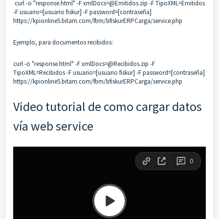
curl -o "response.html" -F xmlDocs=@Emitidos.zip -F TipoXML=Emitidos
-F usuario=[usuario fiskur] -F password=[contraseña]
https://kpionline5.bitam.com/fbm/bfiskurERPCarga/service.php
Ejemplo, para documentos recibidos:
curl -o "response.html" -F xmlDocs=@Recibidos.zip -F
TipoXML=Recibidos -F usuario=[usuario fiskur] -F password=[contraseña]
https://kpionline5.bitam.com/fbm/bfiskurERPCarga/service.php
Video tutorial de como cargar datos
vía web service