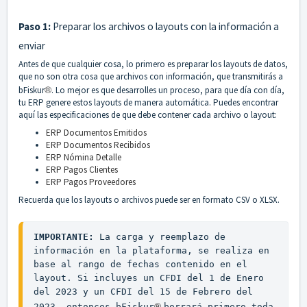
Paso 1:
Preparar los archivos o layouts con la información a
enviar
Antes de que cualquier cosa, lo primero es preparar los layouts de datos,
que no son otra cosa que archivos con información, que transmitirás a
®︎
bFiskur
. Lo mejor es que desarrolles un proceso, para que día con día,
tu ERP genere estos layouts de manera automática. Puedes encontrar
aquí las especificaciones de que debe contener cada archivo o layout:
ERP Documentos Emitidos
ERP Documentos Recibidos
ERP Nómina Detalle
ERP Pagos Clientes
ERP Pagos Proveedores
Recuerda que los layouts o archivos puede ser en formato CSV o XLSX.
IMPORTANTE:
 La carga y reemplazo de 
información en la plataforma, se realiza en 
base al rango de fechas contenido en el 
layout. Si incluyes un CFDI del 1 de Enero 
del 2023 y un CFDI del 15 de Febrero del 
®
2023, entonces bFiskur
borrará primero toda 