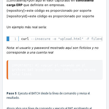
[Contraseña]=pon aquí el valor capturado en
contraseña
carga ERP
que
definiste
en empresas.
{repository]=este código es proporcionado por soporte
[repositoryid]=este código es proporcionado por soporte
Un ejemplo más real sería:
curl 
--insecure -o "upload.html" -F file=@Rec
Nota: el usuario y password mostrado aquí son ficticios y no
corresponde a una cuenta real
IMPORTANTE: Al copiar el comando en el 
archivo BAT asegúrate que todo quede en una 
sola línea
Paso 5
: Ejecuta el BATCH desde la línea de comando y revisa el
resultado.
Ahora abra una línea de comando y ejecuta el BAT escribiendo el