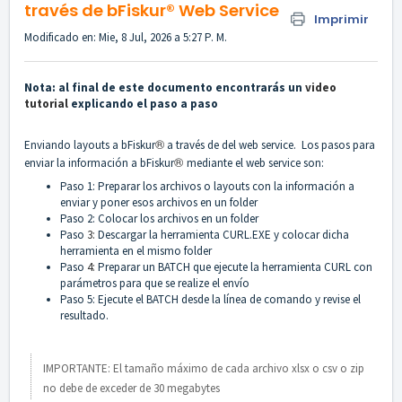
través de bFiskur®︎ Web Service
Imprimir
Modificado en: Mie, 8 Jul, 2026 a 5:27 P. M.
Nota: al final de este documento encontrarás un
video
tutorial
explicando el paso a paso
®︎
Enviando layouts a bFiskur
a través de del web service. Los pasos para
®︎
enviar la información a bFiskur
mediante el web service son:
Paso 1: Preparar los archivos o layouts con la información a
enviar y poner esos archivos en un folder
Paso 2: Colocar los archivos en un folder
Paso
3:
Descargar la herramienta CURL.EXE y colocar dicha
herramienta en el mismo folder
Paso
4:
Preparar un BATCH que ejecute la herramienta CURL con
parámetros para que se realize el envío
Paso 5: Ejecute el BATCH desde la línea de comando y revise el
resultado.
IMPORTANTE: El tamaño máximo de cada archivo xlsx o csv o zip
no debe de exceder de 30 megabytes