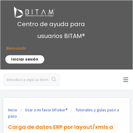
Centro de ayuda para
usuarios BITAM®
Bienvenido
Iniciar sesión
Inicio
Usar a mi favor bFiskur®︎
Tutoriales y guías paso a
paso
Carga de datos ERP por layout/xmls a