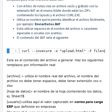
Con el bloc de notas crea un archivo vacío y grábalo con la
extensión BAT en el mismo folder donde están los ZIPs
conteniendo los layouts y el archivo CURL.EXE.
Utiliza un nombre que te permita identificar el archivo fácilmente,
por ejemplo:
EnviarDatos.BAT
Evita utilizar espacios en el nombre del archivo o caracteres
especiales o vocales con acentos.
El contenido del .BAT sería el siguiente:
curl --insecure -o "upload.html" -F file=@[ar
Este es el contenido del archivo a generar. Haz los siguientes
remplazos por información real:
[archivo] = utiliza el nombre real del archivo, el nombre del
archivo no debe tener espacios, debe tener extensión csv o
xlsx
[hoja de datos]= el nombre de la hoja conteniendo los datos,
ej. Sheet1$
[usuario]=utiliza aquí el valor capturado en
c
orreo para carga
ERP
que definiste en empresas