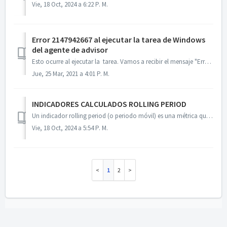
Vie, 18 Oct, 2024 a 6:22 P. M.
Error 2147942667 al ejecutar la tarea de Windows
del agente de advisor
Esto ocurre al ejecutar la tarea. Vamos a recibir el mensaje "Error al iniciar la accion" al darle clic para ver mas detalle obtenemos el nume...
Jue, 25 Mar, 2021 a 4:01 P. M.
INDICADORES CALCULADOS ROLLING PERIOD
Un indicador rolling period (o periodo móvil) es una métrica que se actualiza continuamente combinando dos periodos. En lugar de basarse en un periodo típi...
Vie, 18 Oct, 2024 a 5:54 P. M.
1
2