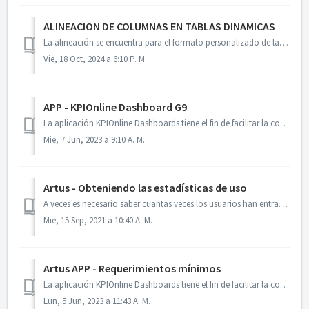
ALINEACION DE COLUMNAS EN TABLAS DINAMICAS
La alineación se encuentra para el formato personalizado de las columnas de tablas dinámicas en el diseñador y en el EAS. Seleccionamos la columna de la...
Vie, 18 Oct, 2024 a 6:10 P. M.
APP - KPIOnline Dashboard G9
La aplicación KPIOnline Dashboards tiene el fin de facilitar la consulta de escenarios desde una aplicación para dispositivos móviles. Requerimientos mí...
Mie, 7 Jun, 2023 a 9:10 A. M.
Artus - Obteniendo las estadísticas de uso
A veces es necesario saber cuantas veces los usuarios han entrado y consultado un dashboard, para esto Artus incluye una tabla en la metadata donde se almac...
Mie, 15 Sep, 2021 a 10:40 A. M.
Artus APP - Requerimientos mínimos
La aplicación KPIOnline Dashboards tiene el fin de facilitar la consulta de escenarios desde una aplicación para dispositivos móviles. Requerimientos...
Lun, 5 Jun, 2023 a 11:43 A. M.