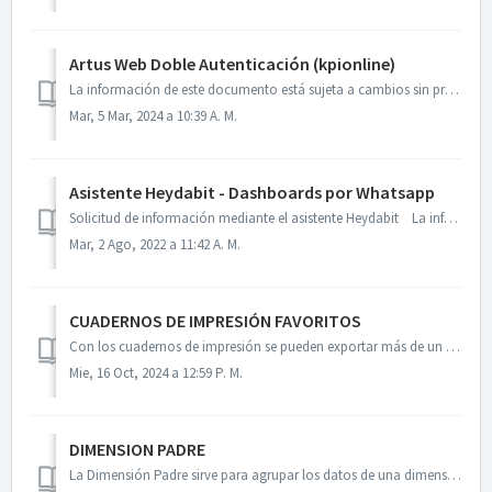
Artus Web Doble Autenticación (kpionline)
La información de este documento está sujeta a cambios sin previo aviso. Los ejemplos de compañías, productos, personas, conceptos y cifras son ficticios. N...
Mar, 5 Mar, 2024 a 10:39 A. M.
Asistente Heydabit - Dashboards por Whatsapp
Solicitud de información mediante el asistente Heydabit La información de este documento está sujeta a cambios sin previo aviso. Los ejemplos de compañ...
Mar, 2 Ago, 2022 a 11:42 A. M.
CUADERNOS DE IMPRESIÓN FAVORITOS
Con los cuadernos de impresión se pueden exportar más de un favorito en una sola plantilla de Excel. Esta función se encuentra en el Artus Web>herra...
Mie, 16 Oct, 2024 a 12:59 P. M.
DIMENSION PADRE
La Dimensión Padre sirve para agrupar los datos de una dimensión. Se puede utilizar igual como una dimensión normal, sin necesidad de subirle datos y solo u...