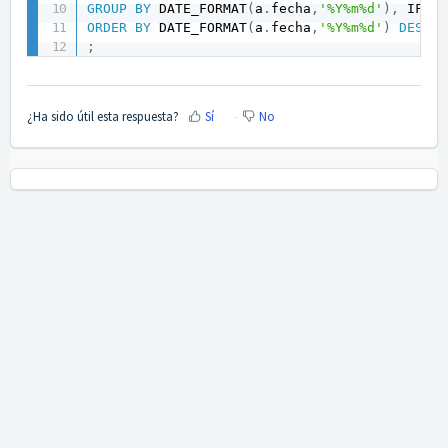
GROUP
BY
 DATE_FORMAT
(
a
.
fecha
,
'%Y%m%d'
)
,
 IFNUL
ORDER
BY
 DATE_FORMAT
(
a
.
fecha
,
'%Y%m%d'
)
DESC
;
¿Ha sido útil esta respuesta?
Sí
No