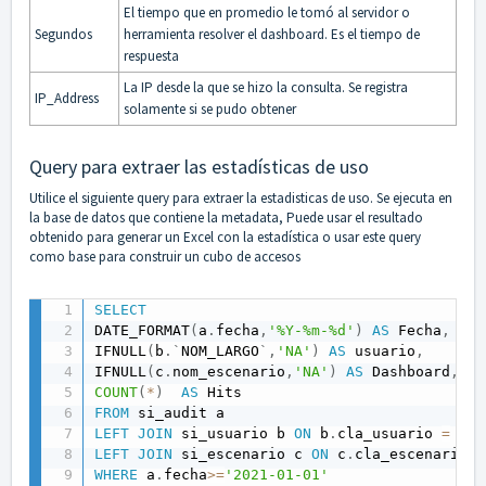
El tiempo que en promedio le tomó al servidor o
Segundos
herramienta resolver el dashboard. Es el tiempo de
respuesta
La IP desde la que se hizo la consulta. Se registra
IP_Address
solamente si se pudo obtener
Query para extraer las estadísticas de uso
Utilice el siguiente query para extraer la estadisticas de uso. Se ejecuta en
la base de datos que contiene la metadata, Puede usar el resultado
obtenido para generar un Excel con la estadística o usar este query
como base para construir un cubo de accesos
SELECT
DATE_FORMAT
(
a
.
fecha
,
'%Y-%m-%d'
)
AS
 Fecha
,
IFNULL
(
b
.
`
NOM_LARGO
`
,
'NA'
)
AS
 usuario
,
IFNULL
(
c
.
nom_escenario
,
'NA'
)
AS
 Dashboard
,
COUNT
(
*
)
AS
FROM
LEFT
JOIN
 si_usuario b 
ON
 b
.
cla_usuario 
=
 a
.
`
LEFT
JOIN
 si_escenario c 
ON
 c
.
cla_escenario 
=
WHERE
 a
.
fecha
>=
'2021-01-01'