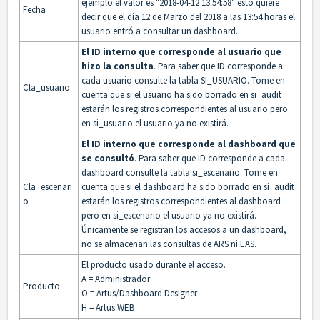
ejemplo el valor es "2018-04-12 13:54:58" esto quiere
Fecha
decir que el día 12 de Marzo del 2018 a las 13:54 horas el
usuario entró a consultar un dashboard.
El ID interno que corresponde al usuario que
hizo la consulta
. Para saber que ID corresponde a
cada usuario consulte la tabla SI_USUARIO. Tome en
Cla_usuario
cuenta que si el usuario ha sido borrado en si_audit
estarán los registros correspondientes al usuario pero
en si_usuario el usuario ya no existirá.
El ID interno que corresponde al dashboard que
se consultó
. Para saber que ID corresponde a cada
dashboard consulte la tabla si_escenario. Tome en
Cla_escenari
cuenta que si el dashboard ha sido borrado en si_audit
o
estarán los registros correspondientes al dashboard
pero en si_escenario el usuario ya no existirá.
Únicamente se registran los accesos a un dashboard,
no se almacenan las consultas de ARS ni EAS.
El producto usado durante el acceso.
A = Administrador
Producto
O = Artus/Dashboard Designer
H = Artus WEB