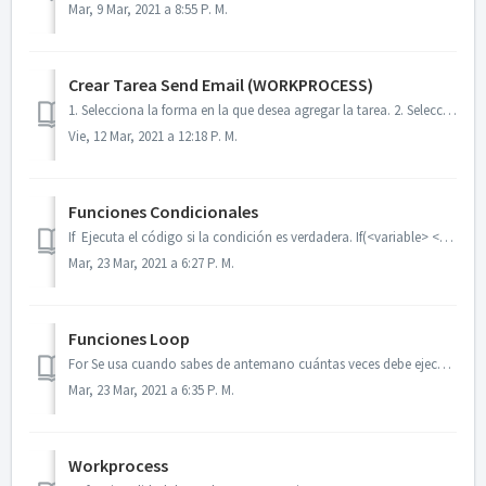
Mar, 9 Mar, 2021 a 8:55 P. M.
Crear Tarea Send Email (WORKPROCESS)
1. Selecciona la forma en la que desea agregar la tarea. 2. Selecciona en el menú de Events la etapa en la que desea agregar su tarea. Da clic en el botón ...
Vie, 12 Mar, 2021 a 12:18 P. M.
Funciones Condicionales
If Ejecuta el código si la condición es verdadera. If(<variable> <opr ><expression>) {Instrucciones} If else Ejecuta un código s...
Mar, 23 Mar, 2021 a 6:27 P. M.
Funciones Loop
For Se usa cuando sabes de antemano cuántas veces debe ejecutarse el script. for( <myvariable> = <expression>; <myvariable> <opr&...
Mar, 23 Mar, 2021 a 6:35 P. M.
Workprocess