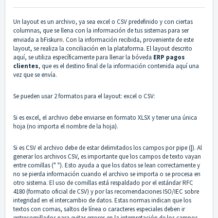
Un layout es un archivo, ya sea excel o CSV predefinido y con ciertas
columnas, que se llena con la información de tus sistemas para ser
enviada a bFiskur
®︎
. Con la información recibida, proveniente de este
layout, se realiza la conciliación en la plataforma. El layout descrito
aquí, se utiliza específicamente para llenar la bóveda
ERP pagos
clientes
, que es el destino final de la información contenida aquí una
vez que se envía.
Se pueden usar 2 formatos para el layout: excel o CSV:
Si es excel, el archivo debe enviarse en formato XLSX y tener una única
hoja (no importa el nombre de la hoja).
Si es CSV el archivo debe de estar delimitados los campos por pipe (|). Al
generar los archivos CSV, es importante que los campos de texto vayan
entre comillas (" "). Esto ayuda a que los datos se lean correctamente y
no se pierda información cuando el archivo se importa o se procesa en
otro sistema. El uso de comillas está respaldado por el estándar RFC
4180 (formato oficial de CSV) y por las recomendaciones ISO/IEC sobre
integridad en el intercambio de datos. Estas normas indican que los
textos con comas, saltos de línea o caracteres especiales deben ir
entrecomillados para evitar errores en la interpretación de los campos.