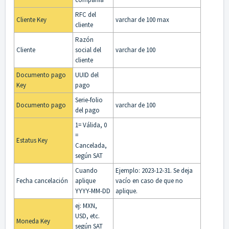
RFC del
Cliente Key
varchar de 100 max
cliente
Razón
Cliente
social del
varchar de 100
cliente
Documento pago
UUID del
Key
pago
Serie-folio
Documento pago
varchar de 100
del pago
1= Válida, 0
=
Estatus Key
Cancelada,
según SAT
Cuando
Ejemplo: 2023-12-31. Se deja
Fecha cancelación
aplique
vacío en caso de que no
YYYY-MM-DD
aplique.
ej: MXN,
USD, etc.
Moneda Key
según SAT