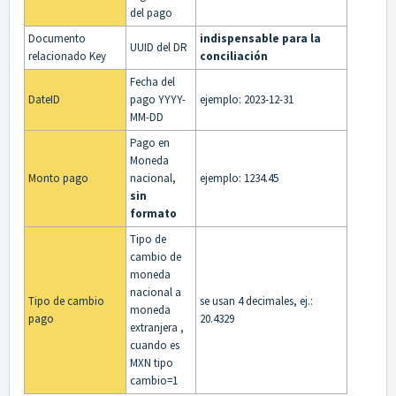
del pago
Documento
indispensable para la
UUID del DR
relacionado Key
conciliación
Fecha del
DateID
pago YYYY-
ejemplo: 2023-12-31
MM-DD
Pago en
Moneda
Monto pago
nacional,
ejemplo: 1234.45
sin
formato
Tipo de
cambio de
moneda
nacional a
Tipo de cambio
se usan 4 decimales, ej.:
moneda
pago
20.4329
extranjera ,
cuando es
MXN tipo
cambio=1