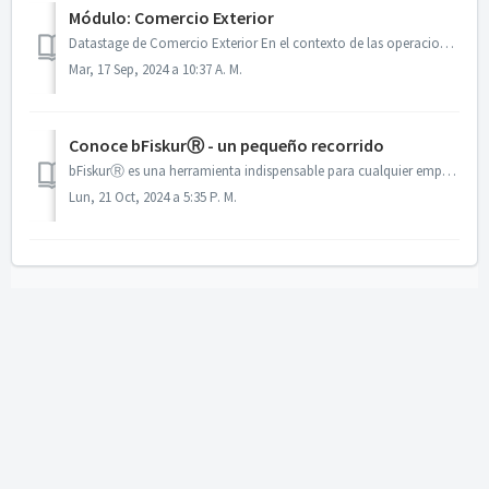
Módulo: Comercio Exterior
Datastage de Comercio Exterior En el contexto de las operaciones de comercio exterior, la correcta gestión de la documentación aduanera es esencial para as...
Mar, 17 Sep, 2024 a 10:37 A. M.
Conoce bFiskurⓇ - un pequeño recorrido
bFiskurⓇ es una herramienta indispensable para cualquier empresa que busca optimizar su gestión fiscal. Al automatizar procesos, proporcionar información de...
Lun, 21 Oct, 2024 a 5:35 P. M.