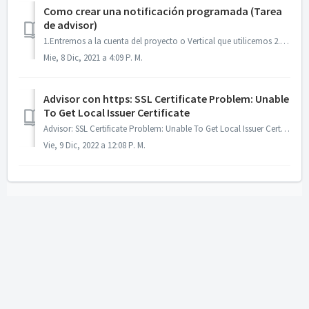
Como crear una notificación programada (Tarea
de advisor)
1.Entremos a la cuenta del proyecto o Vertical que utilicemos 2.Damos clic en la Barra de servicios de Artus Web. Y damos clic en Envios por correo 3. S...
Mie, 8 Dic, 2021 a 4:09 P. M.
Advisor con https: SSL Certificate Problem: Unable
To Get Local Issuer Certificate
Advisor: SSL Certificate Problem: Unable To Get Local Issuer Certificate Cuando se configura advisor con https, al usar la url con https y hacer clic en...
Vie, 9 Dic, 2022 a 12:08 P. M.