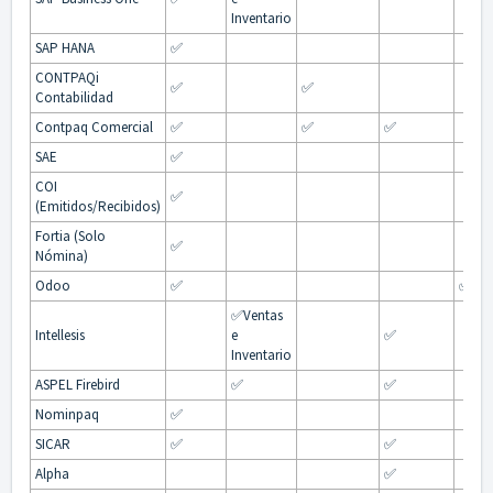
Inventario
SAP HANA
✅
CONTPAQi
✅
✅
Contabilidad
Contpaq Comercial
✅
✅
✅
SAE
✅
COI
✅
(Emitidos/Recibidos)
Fortia (Solo
✅
Nómina)
Odoo
✅
✅
✅
Ventas
Intellesis
e
✅
Inventario
ASPEL Firebird
✅
✅
Nominpaq
✅
SICAR
✅
✅
Alpha
✅