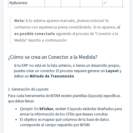
MyBusiness
✅
Nota:
Si tu sistema aparece marcado, ¡buenas noticias! Ya
contamos con experiencia previa conectándolo. Si no aparece,
sí
es posible conectarlo
siguiendo el proceso de "Conector a la
Medida" descrito a continuación.
¿Cómo se crea un Conector a la Medida?
Si tu ERP no está en la lista anterior, o tienes un desarrollo propio,
puedes crear un conector. El proceso requiere generar un
Layout
y
definir un
Método de Transmisión
.
1. Generación de Layouts
Para cada herramienta de BITAM existen plantillas (layouts) específicas
que debes llenar.
Ejemplo
: En
bFiskur
, existen 5 layouts estándar diseñados para
enviar la información de los CFDIs que deseas conciliar.
El objetivo es mapear qué columna de tu base de datos
corresponde al campo requerido por BITAM.