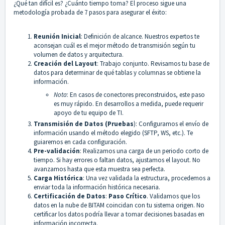
¿Qué tan difícil es? ¿Cuánto tiempo toma? El proceso sigue una
metodología probada de 7 pasos para asegurar el éxito:
Reunión Inicial
: Definición de alcance. Nuestros expertos te
aconsejan cuál es el mejor método de transmisión según tu
volumen de datos y arquitectura.
Creación del Layout
: Trabajo conjunto. Revisamos tu base de
datos para determinar de qué tablas y columnas se obtiene la
información.
Nota
: En casos de conectores preconstruidos, este paso
es muy rápido. En desarrollos a medida, puede requerir
apoyo de tu equipo de TI.
Transmisión de Datos (Pruebas
): Configuramos el envío de
información usando el método elegido (SFTP, WS, etc.). Te
guiaremos en cada configuración.
Pre-validación
: Realizamos una carga de un periodo corto de
tiempo. Si hay errores o faltan datos, ajustamos el layout. No
avanzamos hasta que esta muestra sea perfecta.
Carga Histórica
: Una vez validada la estructura, procedemos a
enviar toda la información histórica necesaria.
Certificación de Datos
:
Paso Crítico
. Validamos que los
datos en la nube de BITAM coincidan con tu sistema origen. No
certificar los datos podría llevar a tomar decisiones basadas en
información incorrecta.