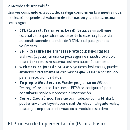
2. Métodos de Transmisión
Una vez construido el layout, debes elegir cómo enviarlo a nuestra nube.
La elección depende del volumen de información y tu infraestructura
tecnológica:
ETL (Extract, Transform, Load):
Se utiliza un software
especializado que extrae los datos de tu sistema y los envía
automáticamente a la nube de BITAM. Ideal para grandes
volúmenes.
SFTP (Secure File Transfer Protocol)
: Depositas los
archivos (layouts) en una carpeta segura en nuestro servidor,
desde donde nuestro sistema los leerá automáticamente.
Web Service (WS) de BITAM
: Si ya tienes los layouts, puedes
enviarlos directamente al Web Service que BITAM ha construido
para la recepción de datos.
Tu propio Web Service
: Puedes programar un WS que
"entregue" los datos. La nube de BITAM se configurará para
consultar tu servicio y obtener la información.
Correo Electrónico
: Para ciertos modelos (como bFiskur),
puedes enviar los layouts por email. Un robot inteligente recibe,
descarga e importa la información al módulo respectivo.
El Proceso de Implementación (Paso a Paso)