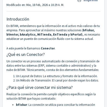
Imprimir
Modificado en: Mie, 18 Feb, 2026 a 10:29 A. M.
Introducción
En BITAM, entendemos que la información es el activo más valioso de tu
empresa. Para aprovechar al máximo nuestras soluciones (
bFiskur,
bVentor, bAnalytics, MiTienda, EnTienda y bPortal
), es necesario
establecer un puente de comunicación fluido con tu sistema actual.
A este puente le llamamos
Conector
.
¿Qué es un Conector?
Un conector es un proceso automatizado de conexión y transmisión de
datos entre tus sistemas (ERP, sistema contable o administrativo) y la
nube de BITAM. Técnicamente, consta de dos elementos fundamentales:
Un Layout de Datos: La estructura y formato de la información.
Un Método de Transmisión: El canal por donde viajan los datos.
¿Para qué sirve conectar mi sistema?
Realizar la conexión te permite cumplir objetivos específicos según la
solución BITAM que hayas contratado:
bFiskur
: La conexión se utiliza para conciliar tu información