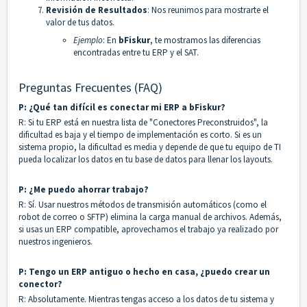
Revisión de Resultados
: Nos reunimos para mostrarte el
valor de tus datos.
Ejemplo
: En
bFiskur
, te mostramos las diferencias
encontradas entre tu ERP y el SAT.
Preguntas Frecuentes (FAQ)
P: ¿Qué tan difícil es conectar mi ERP a bFiskur?
R: Si tu ERP está en nuestra lista de "Conectores Preconstruidos", la
dificultad es baja y el tiempo de implementación es corto. Si es un
sistema propio, la dificultad es media y depende de que tu equipo de TI
pueda localizar los datos en tu base de datos para llenar los layouts.
P: ¿Me puedo ahorrar trabajo?
R: Sí. Usar nuestros métodos de transmisión automáticos (como el
robot de correo o SFTP) elimina la carga manual de archivos. Además,
si usas un ERP compatible, aprovechamos el trabajo ya realizado por
nuestros ingenieros.
P: Tengo un ERP antiguo o hecho en casa, ¿puedo crear un
conector?
R: Absolutamente. Mientras tengas acceso a los datos de tu sistema y