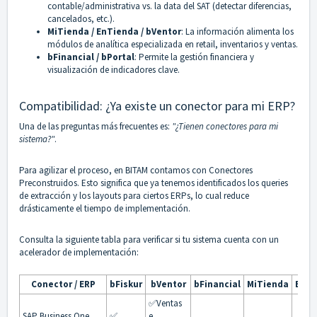
contable/administrativa vs. la data del SAT (detectar diferencias,
cancelados, etc.).
MiTienda / EnTienda / bVentor
: La información alimenta los
módulos de analítica especializada en retail, inventarios y ventas.
bFinancial / bPortal
: Permite la gestión financiera y
visualización de indicadores clave.
Compatibilidad: ¿Ya existe un conector para mi ERP?
Una de las preguntas más frecuentes es:
"¿Tienen conectores para mi
sistema?"
.
Para agilizar el proceso, en BITAM contamos con Conectores
Preconstruidos. Esto significa que ya tenemos identificados los queries
de extracción y los layouts para ciertos ERPs, lo cual reduce
drásticamente el tiempo de implementación.
Consulta la siguiente tabla para verificar si tu sistema cuenta con un
acelerador de implementación:
Conector / ERP
bFiskur
bVentor
bFinancial
MiTienda
EnTi
✅
Ventas
SAP Business One
✅
e