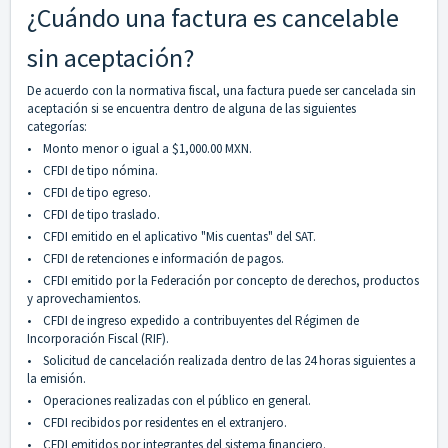
¿Cuándo una factura es cancelable
sin aceptación?
De acuerdo con la normativa fiscal, una factura puede ser cancelada sin
aceptación si se encuentra dentro de alguna de las siguientes
categorías:
•
Monto menor o igual a $1,000.00 MXN.
•
CFDI de tipo nómina.
•
CFDI de tipo egreso.
•
CFDI de tipo traslado.
•
CFDI emitido en el aplicativo "Mis cuentas" del SAT.
•
CFDI de retenciones e información de pagos.
•
CFDI emitido por la Federación por concepto de derechos, productos
y aprovechamientos.
•
CFDI de ingreso expedido a contribuyentes del Régimen de
Incorporación Fiscal (RIF).
•
Solicitud de cancelación realizada dentro de las 24 horas siguientes a
la emisión.
•
Operaciones realizadas con el público en general.
•
CFDI recibidos por residentes en el extranjero.
•
CFDI emitidos por integrantes del sistema financiero.