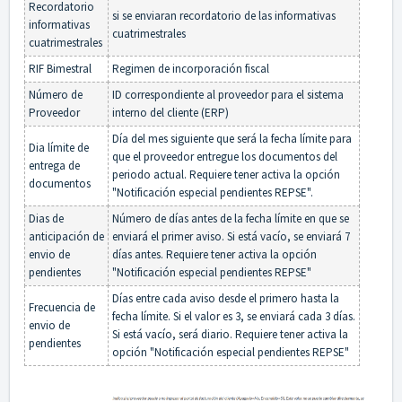
Recordatorio
si se enviaran recordatorio de las informativas
informativas
cuatrimestrales
cuatrimestrales
RIF Bimestral
Regimen de incorporación fiscal
Número de
ID correspondiente al proveedor para el sistema
Proveedor
interno del cliente (ERP)
Día del mes siguiente que será la fecha límite para
Dia límite de
que el proveedor entregue los documentos del
entrega de
periodo actual. Requiere tener activa la opción
documentos
"Notificación especial pendientes REPSE".
Dias de
Número de días antes de la fecha límite en que se
anticipación de
enviará el primer aviso. Si está vacío, se enviará 7
envio de
días antes. Requiere tener activa la opción
pendientes
"Notificación especial pendientes REPSE"
Días entre cada aviso desde el primero hasta la
Frecuencia de
fecha límite. Si el valor es 3, se enviará cada 3 días.
envio de
Si está vacío, será diario. Requiere tener activa la
pendientes
opción "Notificación especial pendientes REPSE"