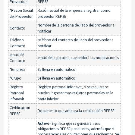
Proveedor
REPSE
*Razón Social
Razón social de la empresa a registrar como
del Proveedor
proveedor REPSE
Nombre de la persona del lado del proveedor a
Contacto
notificar
Teléfono
teléfono del contacto del lado del proveedor a
Contacto
notificar
email del
email de la persona que recibirá las notificaciones
Contacto
*Empresa
Se llena en automático
*Grupo
Se llena en automático
Registro
Registro patronal Infonavit, si se requiere se
Patronal
pueden ingresar mas registros patronales en la
Infonavit
parte inferior
Certificacion
Documento que ampara la certificación REPSE
REPSE
Activo
- Significa que se generarán sus
obligaciones REPSE pendientes, además que si
procesaremos las obligaciones que recibamos. Se