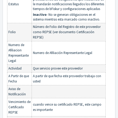
Estatus
le mandarán notificaciones llegados los diferentes
tiempos de bFiskur y configuraciones aplicadas
Inactivo
- No se generan obligaciones en el
sistema mientras esta marcado como inactivo.
Número de Folio del Registro de este proveedor
Folio
como REPSE (ver documento Certificación
REPSE)
Numero de
Afiliacion
Numero de Afiliación Representante Legal
Representante
Legal
Actividad
Que servicio provee este proveedor
A Partir de que
A partir de que fecha este proveedor trabaja con
Fecha
usted
Aviso de
Notificación
Vencimiento de
cuando vence su certificado REPSE, este campo
Certificado
es importante
REPSE