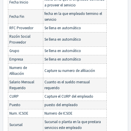
Fecha Inicio
a proveer el servicio
fecha en la que empleado termino el
Fecha Fin
servicio
RFC Proveedor
Se llena en automático
Razón Social
Se llena en automático
Proveedor
Grupo
Se llena en automático
Empresa
Se llena en automático
Numero de
Capture su numero de afiliación
Afiliación
Salario Mensual
Cuanto es el sueldo mensual
Requerido
requerido
CURP
Capture el CURP del empleado
Puesto
puesto del empleado
Num. ICSOE
Numero de ICSOE
Sucursal o planta en la que prestara
Sucursal
servicios este empleado