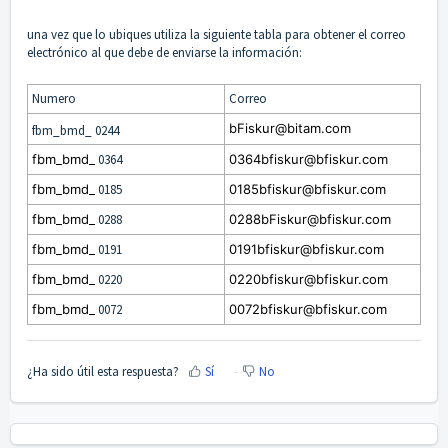
una vez que lo ubiques utiliza la siguiente tabla para obtener el correo
electrónico al que debe de enviarse la información:
Numero
Correo
bFiskur@bitam.com
fbm_bmd_ 0244
fbm_bmd_
0364
0364bfiskur@bfiskur.com
fbm_bmd_
0185
0185bfiskur@bfiskur.com
fbm_bmd_
0288
0288bFiskur@bfiskur.com
fbm_bmd_
0191
0191bfiskur@bfiskur.com
fbm_bmd_
0220
0220bfiskur@bfiskur.com
fbm_bmd_
0072
0072bfiskur@bfiskur.com
¿Ha sido útil esta respuesta?
Sí
No