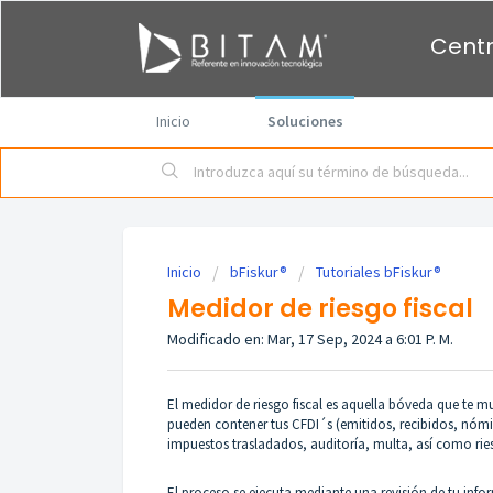
Centr
Inicio
Soluciones
Inicio
bFiskur®
Tutoriales bFiskur®︎
Medidor de riesgo fiscal
Modificado en: Mar, 17 Sep, 2024 a 6:01 P. M.
El medidor de riesgo fiscal es aquella bóveda que te m
pueden contener tus CFDI´s (emitidos, recibidos, nómi
impuestos trasladados, auditoría, multa, así como ries
El proceso se ejecuta mediante una revisión de tu info