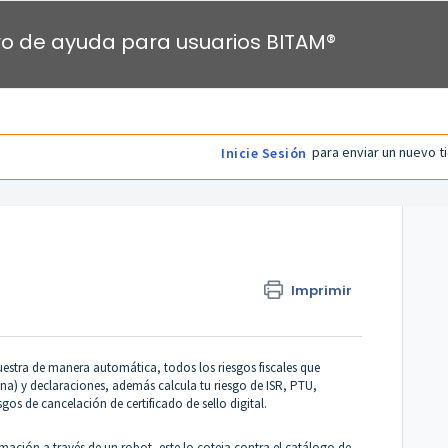
o de ayuda para usuarios BITAM®
para enviar un nuevo t
Inicie Sesión
Imprimir
uestra de manera automática, todos los riesgos fiscales que
na) y declaraciones, además calcula tu riesgo de ISR, PTU,
gos de cancelación de certificado de sello digital.
rmación a través de un robot, este lo coteja contra el catálogo de