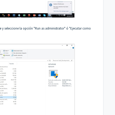
xe y seleccione la opción "Run as administrator" ó "Ejecutar como