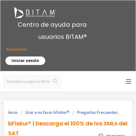
Centro de ayuda para
usuarios BITAM®
Bienvenido
Iniciar sesión
Inicio
Usar a mi favor bFiskur®︎
Preguntas Frecuentes
bFiskur®️ | Descarga el 100% de los XMLs del
SAT