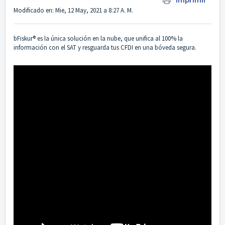
Imprimir
Modificado en: Mie, 12 May, 2021 a 8:27 A. M.
bFiskur®️ es la única solución en la nube, que unifica al 100% la
información con el SAT y resguarda tus CFDI en una bóveda segura.