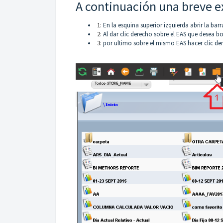
A continuación una breve ex
1:
En la esquina superior izquierda abrir la barr
2:
Al dar clic derecho sobre el EAS que desea b
3:
por ultimo sobre el mismo EAS hacer clic d