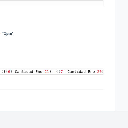
s"="Open"
,
(
{
(
6
)
 Cantidad Ene 
21
} 
-
{
(
7
)
 Cantidad Ene 
20
} 
)
/
{
(
7
)
 Ca