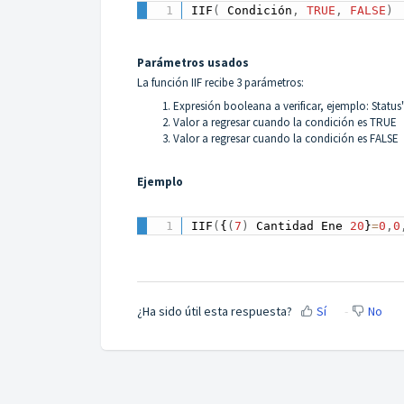
IIF
(
 Condición
,
TRUE
,
FALSE
)
Parámetros usados
La función IIF recibe 3 parámetros:
Expresión booleana a verificar, ejemplo: Statu
Valor a regresar cuando la condición es TRUE
Valor a regresar cuando la condición es FALSE
Ejemplo
IIF
(
{
(
7
)
 Cantidad Ene 
20
}
=
0
,
0
¿Ha sido útil esta respuesta?
Sí
No