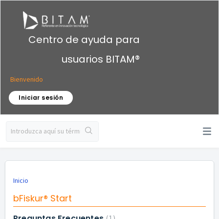
Centro de ayuda para
usuarios BITAM®
Bienvenido
Iniciar sesión
Inicio
bFiskur® Start
Preguntas Frecuentes
1